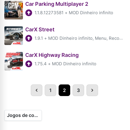
Car Parking Multiplayer 2
1.1.8.12273581
+
MOD Dinheiro infinito
CarX Street
1.9.1
+
MOD Dinheiro infinito, Menu, Recompensas Grátis
CarX Highway Racing
1.75.4
+
MOD Dinheiro infinito
1
2
3
Jogos de corridas sem fim