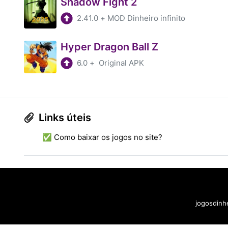
Shadow Fight 2
2.41.0
+
MOD Dinheiro infinito
Hyper Dragon Ball Z
6.0
+
Original APK
Links úteis
✅ Como baixar os jogos no site?
jogosdinhe