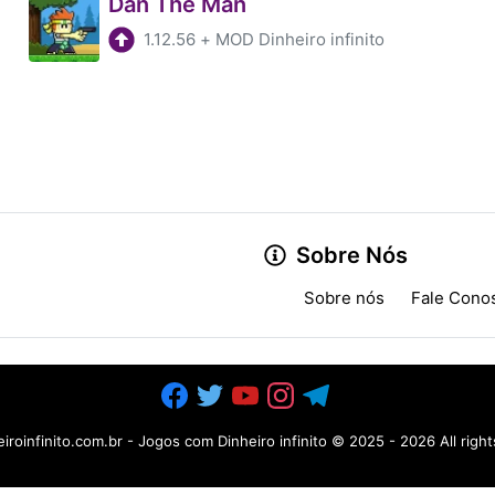
Dan The Man
1.12.56
+
MOD Dinheiro infinito
Sobre Nós
Sobre nós
Fale Cono
iroinfinito.com.br - Jogos com Dinheiro infinito
© 2025 -
2026 All righ