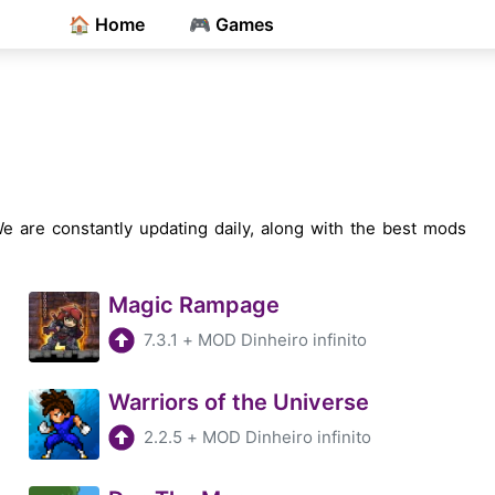
🏠 Home
🎮 Games
We are constantly updating daily, along with the best mods
Magic Rampage
7.3.1
+
MOD Dinheiro infinito
Warriors of the Universe
2.2.5
+
MOD Dinheiro infinito