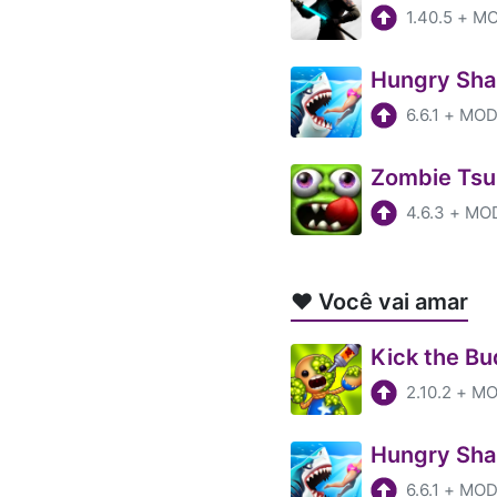
1.40.5
+
MOD
Hungry Sha
6.6.1
+
MOD 
Zombie Tsu
4.6.3
+
MOD
❤️ Você vai amar
Kick the B
2.10.2
+
MOD
Hungry Sha
6.6.1
+
MOD 