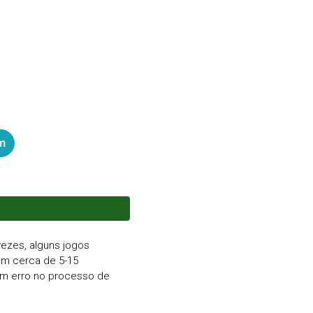
m
ezes, alguns jogos
em cerca de 5-15
 um erro no processo de