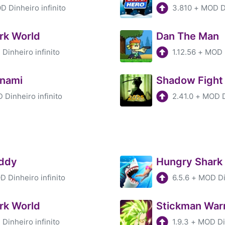
 Dinheiro infinito
3.810
+
MOD Di
rk World
Dan The Man
Dinheiro infinito
1.12.56
+
MOD D
nami
Shadow Fight
 Dinheiro infinito
2.41.0
+
MOD Di
uddy
Hungry Shark
 Dinheiro infinito
6.5.6
+
MOD Din
rk World
Stickman Warr
Dinheiro infinito
1.9.3
+
MOD Din