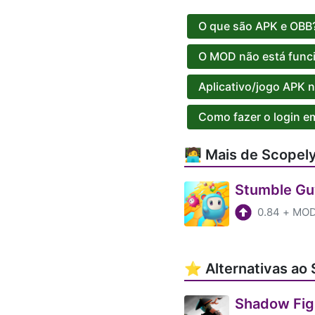
O que são APK e OBB?
O MOD não está func
Aplicativo/jogo APK n
Como fazer o login e
🧑‍💻 Mais de Scopel
Stumble Gu
0.84
+
MOD 
⭐ Alternativas ao
Shadow Fig