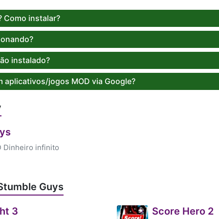
 Como instalar?
ionando?
ão instalado?
m aplicativos/jogos MOD via Google?
y
ys
Dinheiro infinito
 Stumble Guys
ht 3
Score Hero 2