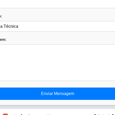
:
em:
Enviar Mensagem