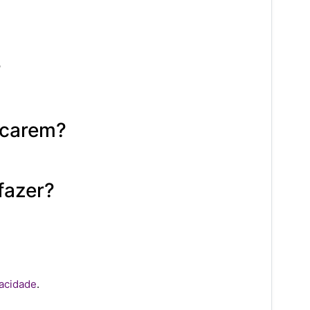
?
icarem?
fazer?
vacidade
.