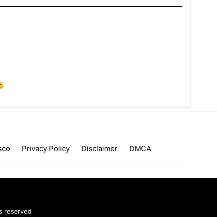
😊
sco
Privacy Policy
Disclaimer
DMCA
ts reserved