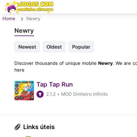
Home
Newry
Newry
Newest
Oldest
Popular
Discover thousands of unique mobile
Newry
. We are co
here
Tap Tap Run
2.1.2
+
MOD Dinheiro infinito
Links úteis