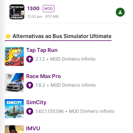
1300
MOD
12:52 pm
870 MB
⭐ Alternativas ao Bus Simulator Ultimate
Tap Tap Run
2.1.2
+
MOD Dinheiro infinito
Race Max Pro
1.8.2
+
MOD Dinheiro infinito
SimCity
1.62.1.135396
+
MOD Dinheiro infinito
IMVU