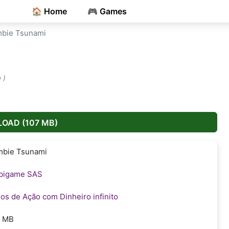
🏠 Home
🎮 Games
bie Tsunami
 )
OAD (107 MB)
bie Tsunami
bigame SAS
os de Ação com Dinheiro infinito
7 MB