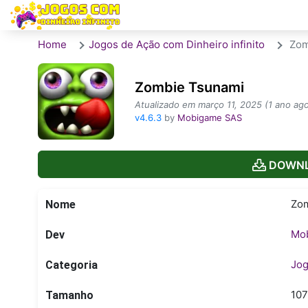
Home
Jogos de Ação com Dinheiro infinito
Zom
Zombie Tsunami
Atualizado em março 11, 2025 (1 ano ago
v4.6.3
by
Mobigame SAS
DOWNL
Zom
Nome
Mo
Dev
Jog
Categoria
10
Tamanho