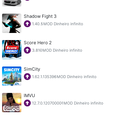
Shadow Fight 3
1.40.5
·
MOD Dinheiro infinito
Score Hero 2
3.810
·
MOD Dinheiro infinito
SimCity
1.62.1.135396
·
MOD Dinheiro infinito
IMVU
12.7.0.120700001
·
MOD Dinheiro infinito