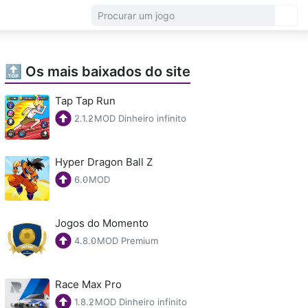
🔝 Os mais baixados do site
Tap Tap Run
2.1.2
·
MOD Dinheiro infinito
Hyper Dragon Ball Z
6.0
·
MOD
Jogos do Momento
4.8.0
·
MOD Premium
Race Max Pro
1.8.2
·
MOD Dinheiro infinito