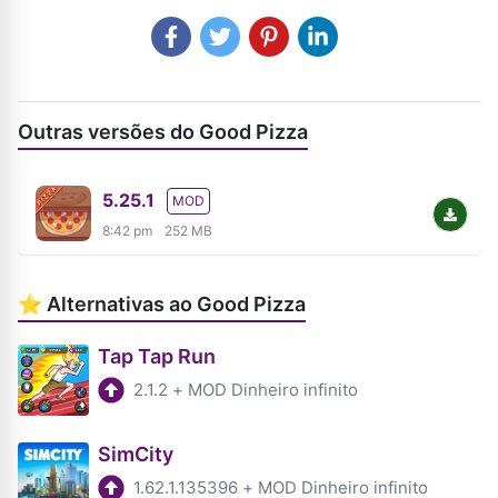
Outras versões do Good Pizza
5.25.1
MOD
8:42 pm
252 MB
⭐ Alternativas ao Good Pizza
Tap Tap Run
2.1.2
+
MOD Dinheiro infinito
SimCity
1.62.1.135396
+
MOD Dinheiro infinito