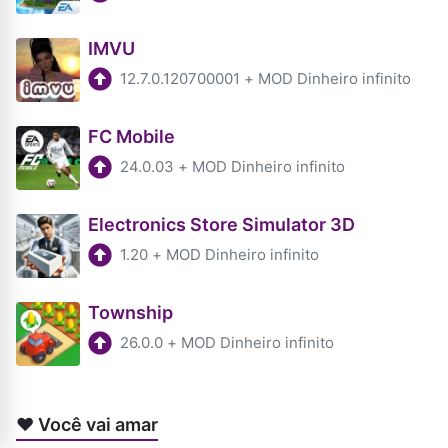
IMVU
12.7.0.120700001
+
MOD Dinheiro infinito
FC Mobile
24.0.03
+
MOD Dinheiro infinito
Electronics Store Simulator 3D
1.20
+
MOD Dinheiro infinito
Township
26.0.0
+
MOD Dinheiro infinito
❤️ Você vai amar