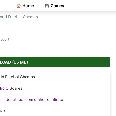
🏠 Home
🎮 Games
rld Futebol Champs
 ago )
OAD (65 MB)
ld Futebol Champs
ro C Soares
os de futebol com dinheiro infinito
 MB