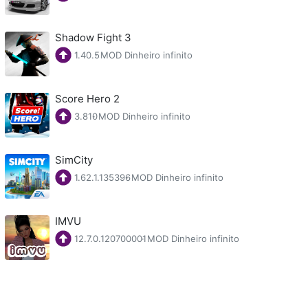
Shadow Fight 3
1.40.5
·
MOD Dinheiro infinito
Score Hero 2
3.810
·
MOD Dinheiro infinito
SimCity
1.62.1.135396
·
MOD Dinheiro infinito
IMVU
12.7.0.120700001
·
MOD Dinheiro infinito