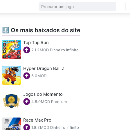
🔝 Os mais baixados do site
Tap Tap Run
2.1.2
·
MOD Dinheiro infinito
Hyper Dragon Ball Z
6.0
·
MOD
Jogos do Momento
4.8.0
·
MOD Premium
Race Max Pro
1.8.2
·
MOD Dinheiro infinito