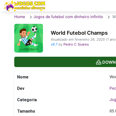
Home
Jogos de futebol com dinheiro infinito
Wo
World Futebol Champs
Atualizado em fevereiro 26, 2025 (1 ano
v9.7
by
Pedro C Soares
DOWNL
Wor
Nome
Ped
Dev
Jog
Categoria
65
Tamanho