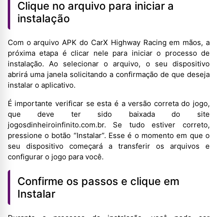
Clique no arquivo para iniciar a
instalação
Com o arquivo APK do CarX Highway Racing em mãos, a
próxima etapa é clicar nele para iniciar o processo de
instalação. Ao selecionar o arquivo, o seu dispositivo
abrirá uma janela solicitando a confirmação de que deseja
instalar o aplicativo.
É importante verificar se esta é a versão correta do jogo,
que deve ter sido baixada do site
jogosdinheiroinfinito.com.br. Se tudo estiver correto,
pressione o botão “Instalar”. Esse é o momento em que o
seu dispositivo começará a transferir os arquivos e
configurar o jogo para você.
Confirme os passos e clique em
Instalar