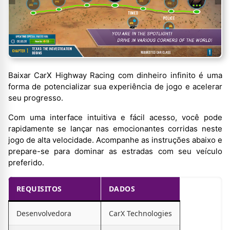
Baixar CarX Highway Racing com dinheiro infinito é uma
forma de potencializar sua experiência de jogo e acelerar
seu progresso.
Com uma interface intuitiva e fácil acesso, você pode
rapidamente se lançar nas emocionantes corridas neste
jogo de alta velocidade. Acompanhe as instruções abaixo e
prepare-se para dominar as estradas com seu veículo
preferido.
REQUISITOS
DADOS
Desenvolvedora
CarX Technologies