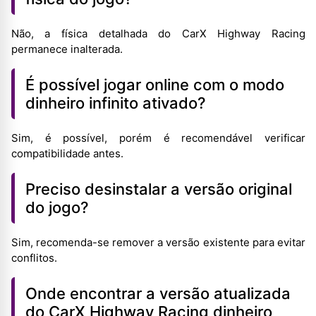
Não, a física detalhada do CarX Highway Racing
permanece inalterada.
É possível jogar online com o modo
dinheiro infinito ativado?
Sim, é possível, porém é recomendável verificar
compatibilidade antes.
Preciso desinstalar a versão original
do jogo?
Sim, recomenda-se remover a versão existente para evitar
conflitos.
Onde encontrar a versão atualizada
do CarX Highway Racing dinheiro