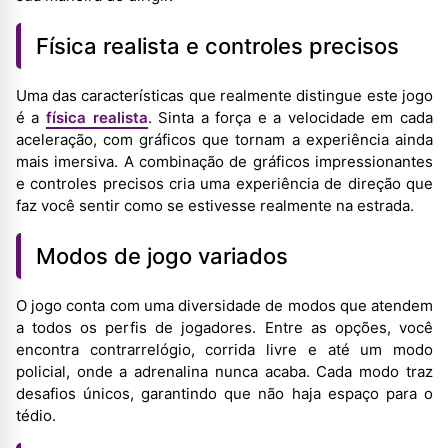
Física realista e controles precisos
Uma das características que realmente distingue este jogo
é a
física realista
. Sinta a força e a velocidade em cada
aceleração, com gráficos que tornam a experiência ainda
mais imersiva. A combinação de gráficos impressionantes
e controles precisos cria uma experiência de direção que
faz você sentir como se estivesse realmente na estrada.
Modos de jogo variados
O jogo conta com uma diversidade de modos que atendem
a todos os perfis de jogadores. Entre as opções, você
encontra contrarrelógio, corrida livre e até um modo
policial, onde a adrenalina nunca acaba. Cada modo traz
desafios únicos, garantindo que não haja espaço para o
tédio.