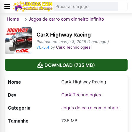
Home
Jogos de carro com dinheiro infinito​
CarX Highway Racing
Postado em março 3, 2025 (1 ano ago )
v1.75.4
by
CarX Technologies
DOWNLOAD (735 MB)
CarX Highway Racing
Nome
CarX Technologies
Dev
Jogos de carro com dinheiro infinito​
Categoria
735 MB
Tamanho