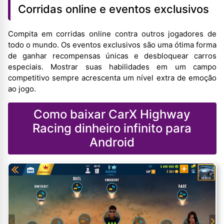
Corridas online e eventos exclusivos
Compita em corridas online contra outros jogadores de
todo o mundo. Os eventos exclusivos são uma ótima forma
de ganhar recompensas únicas e desbloquear carros
especiais. Mostrar suas habilidades em um campo
competitivo sempre acrescenta um nível extra de emoção
ao jogo.
Como baixar CarX Highway
Racing dinheiro infinito para
Android