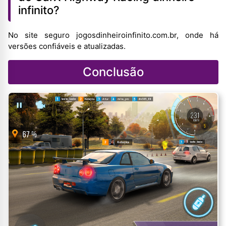
infinito?
No site seguro jogosdinheiroinfinito.com.br, onde há
versões confiáveis e atualizadas.
Conclusão