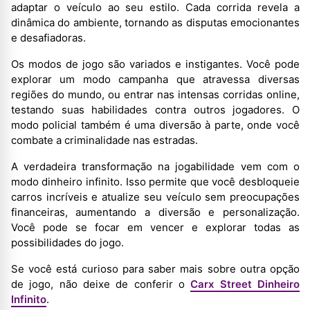
adaptar o veículo ao seu estilo. Cada corrida revela a
dinâmica do ambiente, tornando as disputas emocionantes
e desafiadoras.
Os modos de jogo são variados e instigantes. Você pode
explorar um modo campanha que atravessa diversas
regiões do mundo, ou entrar nas intensas corridas online,
testando suas habilidades contra outros jogadores. O
modo policial também é uma diversão à parte, onde você
combate a criminalidade nas estradas.
A verdadeira transformação na jogabilidade vem com o
modo dinheiro infinito. Isso permite que você desbloqueie
carros incríveis e atualize seu veículo sem preocupações
financeiras, aumentando a diversão e personalização.
Você pode se focar em vencer e explorar todas as
possibilidades do jogo.
Se você está curioso para saber mais sobre outra opção
de jogo, não deixe de conferir o
Carx Street Dinheiro
Infinito
.