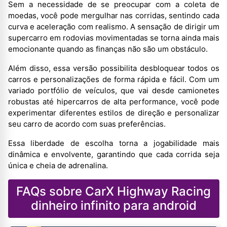
Sem a necessidade de se preocupar com a coleta de
moedas, você pode mergulhar nas corridas, sentindo cada
curva e aceleração com realismo. A sensação de dirigir um
supercarro em rodovias movimentadas se torna ainda mais
emocionante quando as finanças não são um obstáculo.
Além disso, essa versão possibilita desbloquear todos os
carros e personalizações de forma rápida e fácil. Com um
variado portfólio de veículos, que vai desde camionetes
robustas até hipercarros de alta performance, você pode
experimentar diferentes estilos de direção e personalizar
seu carro de acordo com suas preferências.
Essa liberdade de escolha torna a jogabilidade mais
dinâmica e envolvente, garantindo que cada corrida seja
única e cheia de adrenalina.
FAQs sobre CarX Highway Racing
dinheiro infinito para android