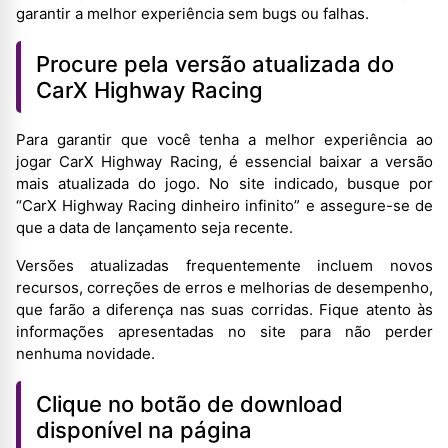
garantir a melhor experiência sem bugs ou falhas.
Procure pela versão atualizada do
CarX Highway Racing
Para garantir que você tenha a melhor experiência ao
jogar CarX Highway Racing, é essencial baixar a versão
mais atualizada do jogo. No site indicado, busque por
“CarX Highway Racing dinheiro infinito” e assegure-se de
que a data de lançamento seja recente.
Versões atualizadas frequentemente incluem novos
recursos, correções de erros e melhorias de desempenho,
que farão a diferença nas suas corridas. Fique atento às
informações apresentadas no site para não perder
nenhuma novidade.
Clique no botão de download
disponível na página