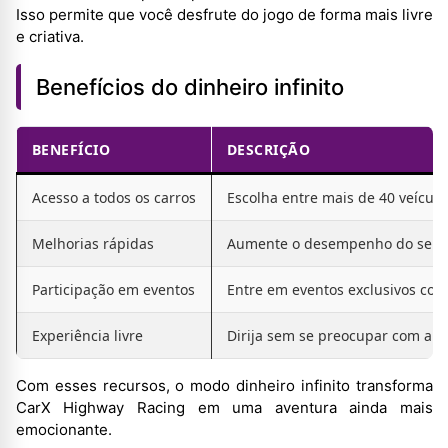
Isso permite que você desfrute do jogo de forma mais livre
e criativa.
Benefícios do dinheiro infinito
BENEFÍCIO
DESCRIÇÃO
Acesso a todos os carros
Escolha entre mais de 40 veículo
Melhorias rápidas
Aumente o desempenho do seu ca
Participação em eventos
Entre em eventos exclusivos com 
Experiência livre
Dirija sem se preocupar com a le
Com esses recursos, o modo dinheiro infinito transforma
CarX Highway Racing em uma aventura ainda mais
emocionante.