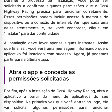
Durante o processo de instalação, você pode ser
solicitado a confirmar algumas permissões que o CarX
Highway Racing precisa para funcionar corretamente.
Essas permissões podem incluir acesso à memória do
dispositivo ou à conexão de internet. Verifique cada uma
delas atentamente e, se você concordar, clique em
“Instalar” para dar continuidade.
A instalação deve levar apenas alguns instantes. Assim
que finalizar, você verá uma mensagem informando que o
aplicativo foi instalado com sucesso. Agora, já podemos
partir para a última etapa.
Abra o app e conceda as
permissões solicitadas
Por fim, após a instalação do CarX Highway Racing, abra o
aplicativo a partir do menu de aplicativos do seu
dispositivo. Na primeira vez que você entrar no jogo, ele
vai solicitar algumas permissões para funcionar