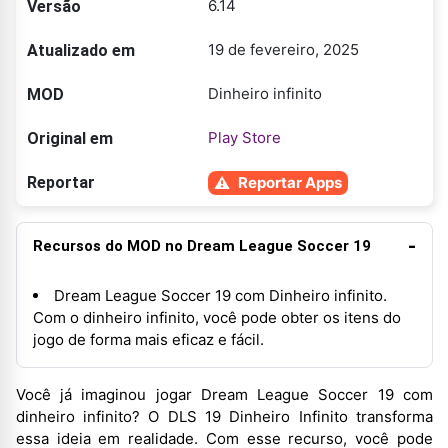
6.14
Versão
19 de fevereiro, 2025
Atualizado em
Dinheiro infinito
MOD
Play Store
Original em
Reportar
Reportar Apps
Recursos do MOD no Dream League Soccer 19
Dream League Soccer 19 com Dinheiro infinito.
Com o dinheiro infinito, você pode obter os itens do
jogo de forma mais eficaz e fácil.
Você já imaginou jogar Dream League Soccer 19 com
dinheiro infinito? O DLS 19 Dinheiro Infinito transforma
essa ideia em realidade. Com esse recurso, você pode