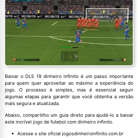
Baixar o DLS 19 dinheiro infinito é um passo importante
para quem quer aproveitar ao máximo a experiência do
jogo. O processo é simples, mas é essencial seguir
algumas etapas para garantir que você obtenha a versão
mais segura e atualizada.
Abaixo, compartilho um guia direto para ajudá-lo a baixar
este incrível jogo de futebol com dinheiro infinito.
Acesse o site oficial jogosdinheiroinfinito.com.br