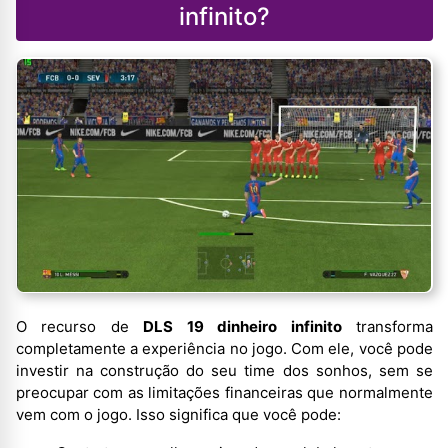
infinito?
O recurso de
DLS 19 dinheiro infinito
transforma
completamente a experiência no jogo. Com ele, você pode
investir na construção do seu time dos sonhos, sem se
preocupar com as limitações financeiras que normalmente
vem com o jogo. Isso significa que você pode: