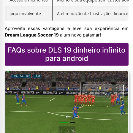
Jogo envolvente
A eliminação de frustrações financeir
Aproveite essas vantagens e leve sua experiência em
Dream League Soccer 19
a um novo patamar!
FAQs sobre DLS 19 dinheiro infinito
para android