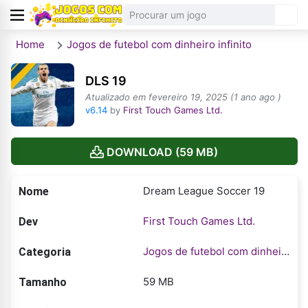
Home
Jogos de futebol com dinheiro infinito
DLS 19
Atualizado em fevereiro 19, 2025 (1 ano ago )
v6.14
by
First Touch Games Ltd.
DOWNLOAD (59 MB)
Dream League Soccer 19
Nome
First Touch Games Ltd.
Dev
Jogos de futebol com dinheiro infinito
Categoria
59 MB
Tamanho