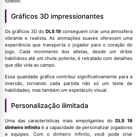
futebol.
Gráficos 3D impressionantes
Os gráficos 3D do
DLS 19
conseguem criar uma atmosfera
vibrante e realista. As animações suaves oferecem uma
experiência que transporta o jogador para o coração do
jogo. Cada movimento dos atletas, desde um drible
habilidoso até um chute potente, é retratado com detalhes
que dão vida ao campo.
Essa qualidade gráfica contribui significativamente para a
imersão, tornando cada partida não só um teste de
habilidades, mas também um espetáculo visual.
Personalização ilimitada
Uma das características mais empolgantes do
DLS 19
dinheiro infinito
é a capacidade de personalizar jogadores
e equipes. Com o dinheiro infinito, você pode criar