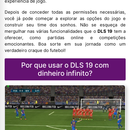
experiência de jogo.
Depois de conceder todas as permissões necessárias,
você já pode começar a explorar as opções do jogo e
construir seu time dos sonhos. Não se esqueça de
mergulhar nas várias funcionalidades que o
DLS 19
tem a
oferecer, como partidas online e competições
emocionantes. Boa sorte em sua jornada como um
verdadeiro craque do futebol!
Por que usar o DLS 19 com
dinheiro infinito?