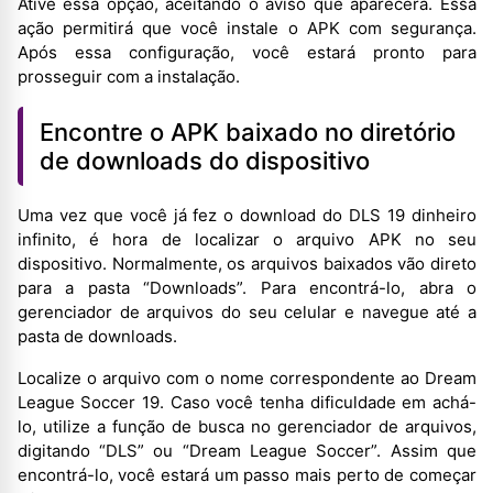
Ative essa opção, aceitando o aviso que aparecerá. Essa
ação permitirá que você instale o APK com segurança.
Após essa configuração, você estará pronto para
prosseguir com a instalação.
Encontre o APK baixado no diretório
de downloads do dispositivo
Uma vez que você já fez o download do DLS 19 dinheiro
infinito, é hora de localizar o arquivo APK no seu
dispositivo. Normalmente, os arquivos baixados vão direto
para a pasta “Downloads”. Para encontrá-lo, abra o
gerenciador de arquivos do seu celular e navegue até a
pasta de downloads.
Localize o arquivo com o nome correspondente ao Dream
League Soccer 19. Caso você tenha dificuldade em achá-
lo, utilize a função de busca no gerenciador de arquivos,
digitando “DLS” ou “Dream League Soccer”. Assim que
encontrá-lo, você estará um passo mais perto de começar