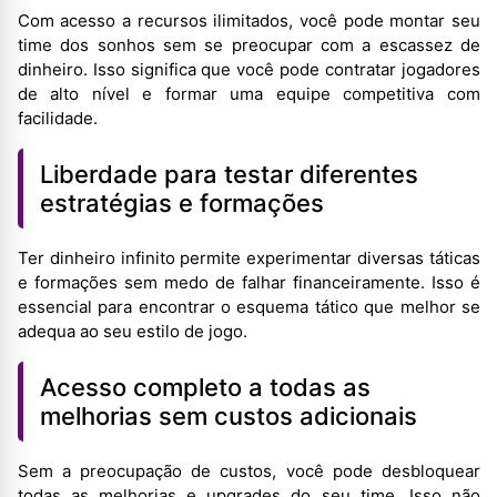
Com acesso a recursos ilimitados, você pode montar seu
time dos sonhos sem se preocupar com a escassez de
dinheiro. Isso significa que você pode contratar jogadores
de alto nível e formar uma equipe competitiva com
facilidade.
Liberdade para testar diferentes
estratégias e formações
Ter dinheiro infinito permite experimentar diversas táticas
e formações sem medo de falhar financeiramente. Isso é
essencial para encontrar o esquema tático que melhor se
adequa ao seu estilo de jogo.
Acesso completo a todas as
melhorias sem custos adicionais
Sem a preocupação de custos, você pode desbloquear
todas as melhorias e upgrades do seu time. Isso não