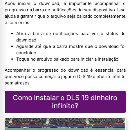
Após iniciar o download, é importante acompanhar o
progresso na barra de notificações do seu dispositivo. Isso
ajuda a garantir que o arquivo seja baixado completamente
e sem erros.
Abra a barra de notificações para ver o status do
download
Aguarde até que a barra mostre que o download foi
concluído
Toque no arquivo baixado para iniciar a instalação
Acompanhar o progresso do download é essencial para
que você possa começar a jogar o DLS 19 dinheiro infinito
sem atrasos.
Como instalar o DLS 19 dinheiro
infinito?