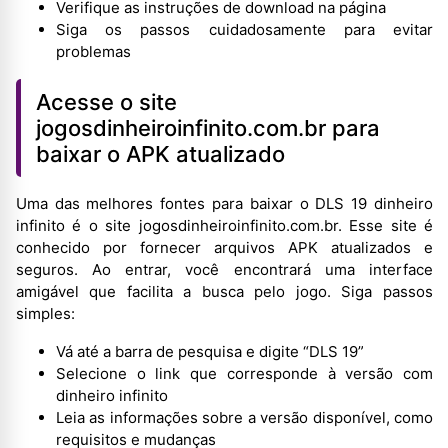
Verifique as instruções de download na página
Siga os passos cuidadosamente para evitar
problemas
Acesse o site
jogosdinheiroinfinito.com.br para
baixar o APK atualizado
Uma das melhores fontes para baixar o DLS 19 dinheiro
infinito é o site jogosdinheiroinfinito.com.br. Esse site é
conhecido por fornecer arquivos APK atualizados e
seguros. Ao entrar, você encontrará uma interface
amigável que facilita a busca pelo jogo. Siga passos
simples:
Vá até a barra de pesquisa e digite “DLS 19”
Selecione o link que corresponde à versão com
dinheiro infinito
Leia as informações sobre a versão disponível, como
requisitos e mudanças