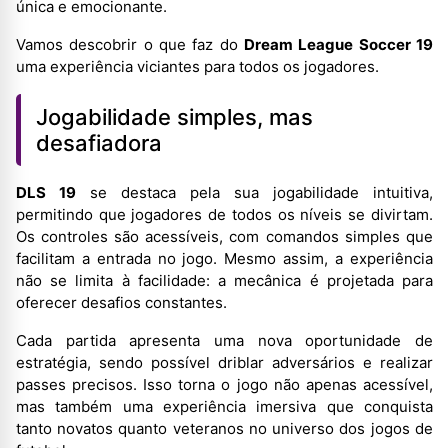
única e emocionante.
Vamos descobrir o que faz do
Dream League Soccer 19
uma experiência viciantes para todos os jogadores.
Jogabilidade simples, mas
desafiadora
DLS 19
se destaca pela sua jogabilidade intuitiva,
permitindo que jogadores de todos os níveis se divirtam.
Os controles são acessíveis, com comandos simples que
facilitam a entrada no jogo. Mesmo assim, a experiência
não se limita à facilidade: a mecânica é projetada para
oferecer desafios constantes.
Cada partida apresenta uma nova oportunidade de
estratégia, sendo possível driblar adversários e realizar
passes precisos. Isso torna o jogo não apenas acessível,
mas também uma experiência imersiva que conquista
tanto novatos quanto veteranos no universo dos jogos de