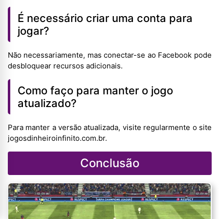
É necessário criar uma conta para
jogar?
Não necessariamente, mas conectar-se ao Facebook pode
desbloquear recursos adicionais.
Como faço para manter o jogo
atualizado?
Para manter a versão atualizada, visite regularmente o site
jogosdinheiroinfinito.com.br.
Conclusão