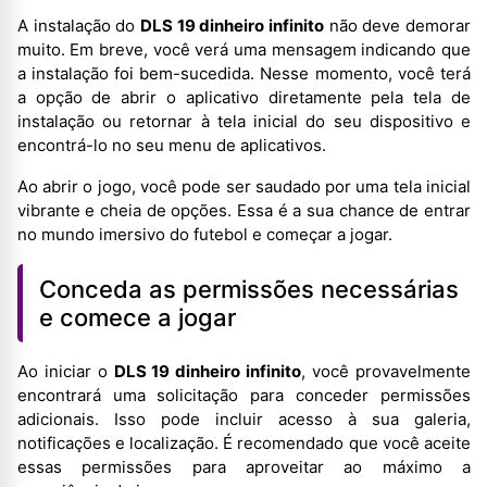
A instalação do
DLS 19 dinheiro infinito
não deve demorar
muito. Em breve, você verá uma mensagem indicando que
a instalação foi bem-sucedida. Nesse momento, você terá
a opção de abrir o aplicativo diretamente pela tela de
instalação ou retornar à tela inicial do seu dispositivo e
encontrá-lo no seu menu de aplicativos.
Ao abrir o jogo, você pode ser saudado por uma tela inicial
vibrante e cheia de opções. Essa é a sua chance de entrar
no mundo imersivo do futebol e começar a jogar.
Conceda as permissões necessárias
e comece a jogar
Ao iniciar o
DLS 19 dinheiro infinito
, você provavelmente
encontrará uma solicitação para conceder permissões
adicionais. Isso pode incluir acesso à sua galeria,
notificações e localização. É recomendado que você aceite
essas permissões para aproveitar ao máximo a