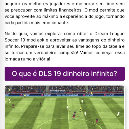
adquirir os melhores jogadores e melhorar seu time sem
se preocupar com limites financeiros. O mod permite que
você aproveite ao máximo a experiência do jogo, tornando
cada partida mais emocionante.
Neste guia, vamos explorar como obter o Dream League
Soccer 19 mod apk e aproveitar as vantagens do dinheiro
infinito. Prepare-se para levar seu time ao topo da tabela e
se tornar um verdadeiro campeão! Vamos começar essa
jornada rumo à vitória!
O que é DLS 19 dinheiro infinito?