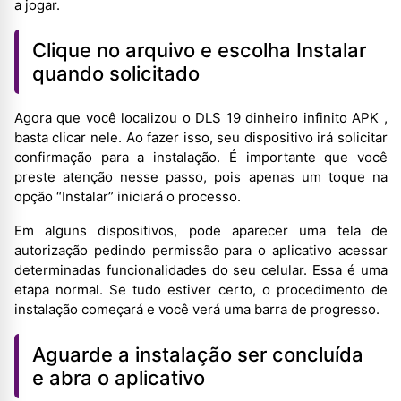
a jogar.
Clique no arquivo e escolha Instalar
quando solicitado
Agora que você localizou o DLS 19 dinheiro infinito APK ,
basta clicar nele. Ao fazer isso, seu dispositivo irá solicitar
confirmação para a instalação. É importante que você
preste atenção nesse passo, pois apenas um toque na
opção “Instalar” iniciará o processo.
Em alguns dispositivos, pode aparecer uma tela de
autorização pedindo permissão para o aplicativo acessar
determinadas funcionalidades do seu celular. Essa é uma
etapa normal. Se tudo estiver certo, o procedimento de
instalação começará e você verá uma barra de progresso.
Aguarde a instalação ser concluída
e abra o aplicativo