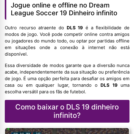
Jogue online e offline no Dream
League Soccer 19 Dinheiro infinito
Outro recurso atraente do
DLS 19
é a flexibilidade de
modos de jogo. Você pode competir online contra amigos
ou jogadores do mundo todo, ou optar por partidas offline
em situações onde a conexão à internet não está
disponível.
Essa diversidade de modos garante que a diversão nunca
acabe, independentemente da sua situação ou preferência
de jogo. É uma opção perfeita para desafiar os amigos em
casa ou em qualquer lugar, tornando o
DLS 19
uma
escolha versátil para os fãs de futebol.
Como baixar o DLS 19 dinheiro
infinito?