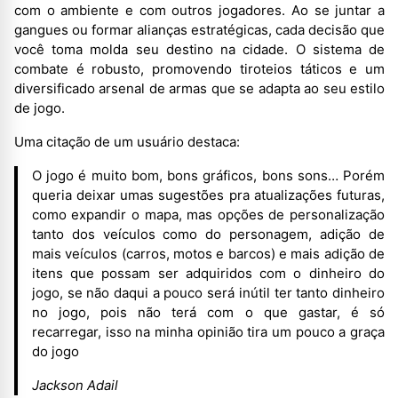
com o ambiente e com outros jogadores. Ao se juntar a
gangues ou formar alianças estratégicas, cada decisão que
você toma molda seu destino na cidade. O sistema de
combate é robusto, promovendo tiroteios táticos e um
diversificado arsenal de armas que se adapta ao seu estilo
de jogo.
Uma citação de um usuário destaca:
O jogo é muito bom, bons gráficos, bons sons… Porém
queria deixar umas sugestões pra atualizações futuras,
como expandir o mapa, mas opções de personalização
tanto dos veículos como do personagem, adição de
mais veículos (carros, motos e barcos) e mais adição de
itens que possam ser adquiridos com o dinheiro do
jogo, se não daqui a pouco será inútil ter tanto dinheiro
no jogo, pois não terá com o que gastar, é só
recarregar, isso na minha opinião tira um pouco a graça
do jogo
Jackson Adail