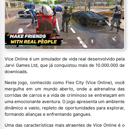
Vice Online é um simulador de vida real desenvolvido pela
Jarvi Games Ltd, que já conquistou mais de 10.000.000 de
downloads.
Neste jogo, conhecido como Flex City (Vice Online), você
mergulha em um mundo aberto, onde a adrenalina das
corridas de carros e a vida de criminoso se entrelaçam em
uma emocionante aventura. O jogo apresenta um ambiente
dinâmico e vasto, repleto de oportunidades para explorar,
formando alianças e enfrentando gangues.
Uma das características mais atraentes de Vice Online é o