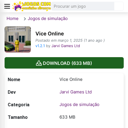
Home
Jogos de simulação
Vice Online
Postado em março 1, 2025 (1 ano ago )
v1.2.1
by
Jarvi Games Ltd
DOWNLOAD (633 MB)
Vice Online
Nome
Jarvi Games Ltd
Dev
Jogos de simulação
Categoria
633 MB
Tamanho