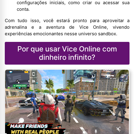
configurações iniciais, como criar ou acessar sua
conta.
Com tudo isso, você estará pronto para aproveitar a
adrenalina e a aventura de Vice Online, vivendo
experiências emocionantes nesse universo sandbox.
Por que usar Vice Online com
dinheiro infinito?