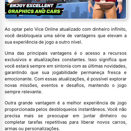
Ao optar pelo Vice Online atualizado com dinheiro infinito,
você desbloqueia uma série de vantagens que elevam a
sua experiência de jogo a outro nível.
Uma das principais vantagens é o acesso a recursos
exclusivos e atualizações constantes. Isso significa que
você estará sempre em sintonia com as últimas novidades,
garantindo que sua jogabilidade permaneça fresca e
emocionante. Com essas atualizações, é possível explorar
novas missões, eventos e desafios, mantendo o jogo
sempre relevante.
Outra grande vantagem é a melhor experiência de jogo
proporcionada pelos desbloqueios instantâneos. Você não
precisa mais se preocupar em juntar dinheiro ou
completar tarefas repetitivas para liberar novos carros,
armas ou personalizações.