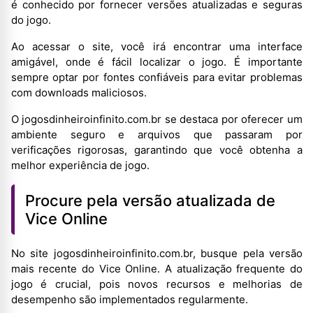
é conhecido por fornecer versões atualizadas e seguras
do jogo.
Ao acessar o site, você irá encontrar uma interface
amigável, onde é fácil localizar o jogo. É importante
sempre optar por fontes confiáveis para evitar problemas
com downloads maliciosos.
O jogosdinheiroinfinito.com.br se destaca por oferecer um
ambiente seguro e arquivos que passaram por
verificações rigorosas, garantindo que você obtenha a
melhor experiência de jogo.
Procure pela versão atualizada de
Vice Online
No site jogosdinheiroinfinito.com.br, busque pela versão
mais recente do Vice Online. A atualização frequente do
jogo é crucial, pois novos recursos e melhorias de
desempenho são implementados regularmente.