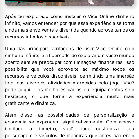
Após ter explorado como instalar o Vice Online dinheiro
infinito, vamos entender por que essa experiência se torna
ainda mais envolvente e divertida quando aproveitamos os
recursos infinitos disponíveis.
Uma das principais vantagens de usar Vice Online com
dinheiro infinito é a liberdade de explorar um vasto mundo
aberto sem se preocupar com limitações financeiras. Isso
possibilita que você aproveite ao máximo todos os
recursos e veículos disponíveis, permitindo uma imersão
total nas diversas atividades oferecidas pelo jogo. Você
pode adquirir os melhores carros ou equipamentos sem
hesitação, o que torna a experiência muito mais
gratificante e dinâmica.
Além disso, as possibilidades de personalização e
economia se expandem significativamente. Com acesso
ilimitado a dinheiro, você pode customizar seu
personagem e veículos de maneiras que antes não eram