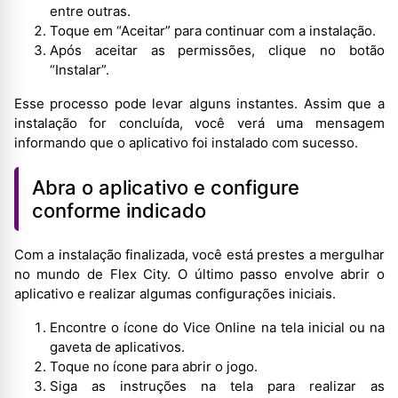
entre outras.
Toque em “Aceitar” para continuar com a instalação.
Após aceitar as permissões, clique no botão
“Instalar”.
Esse processo pode levar alguns instantes. Assim que a
instalação for concluída, você verá uma mensagem
informando que o aplicativo foi instalado com sucesso.
Abra o aplicativo e configure
conforme indicado
Com a instalação finalizada, você está prestes a mergulhar
no mundo de Flex City. O último passo envolve abrir o
aplicativo e realizar algumas configurações iniciais.
Encontre o ícone do Vice Online na tela inicial ou na
gaveta de aplicativos.
Toque no ícone para abrir o jogo.
Siga as instruções na tela para realizar as