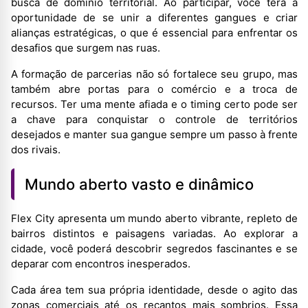
busca de domínio territorial. Ao participar, você terá a
oportunidade de se unir a diferentes gangues e criar
alianças estratégicas, o que é essencial para enfrentar os
desafios que surgem nas ruas.
A formação de parcerias não só fortalece seu grupo, mas
também abre portas para o comércio e a troca de
recursos. Ter uma mente afiada e o timing certo pode ser
a chave para conquistar o controle de territórios
desejados e manter sua gangue sempre um passo à frente
dos rivais.
Mundo aberto vasto e dinâmico
Flex City apresenta um mundo aberto vibrante, repleto de
bairros distintos e paisagens variadas. Ao explorar a
cidade, você poderá descobrir segredos fascinantes e se
deparar com encontros inesperados.
Cada área tem sua própria identidade, desde o agito das
zonas comerciais até os recantos mais sombrios. Essa