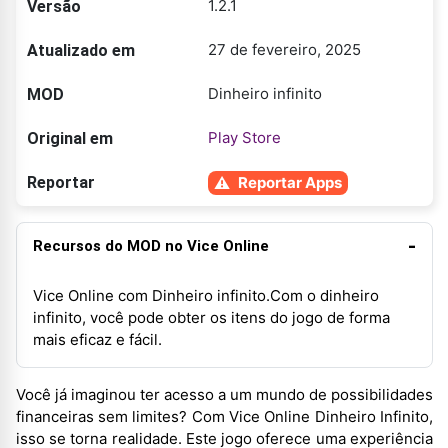
1.2.1
Versão
27 de fevereiro, 2025
Atualizado em
Dinheiro infinito
MOD
Play Store
Original em
Reportar
Reportar Apps
Recursos do MOD no Vice Online
Vice Online com Dinheiro infinito.Com o dinheiro
infinito, você pode obter os itens do jogo de forma
mais eficaz e fácil.
Você já imaginou ter acesso a um mundo de possibilidades
financeiras sem limites? Com Vice Online Dinheiro Infinito,
isso se torna realidade. Este jogo oferece uma experiência