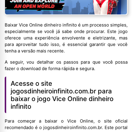
Baixar Vice Online dinheiro infinito é um processo simples,
especialmente se você já sabe onde procurar. Este jogo
oferece uma experiência envolvente e eletrizante, mas
para aproveitar tudo isso, é essencial garantir que você
tenha a versão mais recente.
A seguir, vou detalhar os passos para que você possa
fazer o download de forma rápida e segura.
Acesse o site
jogosdinheiroinfinito.com.br para
baixar o jogo Vice Online dinheiro
infinito
Para começar a baixar o Vice Online, o site oficial
recomendado é o jogosdinheiroinfinito.com.br. Este portal