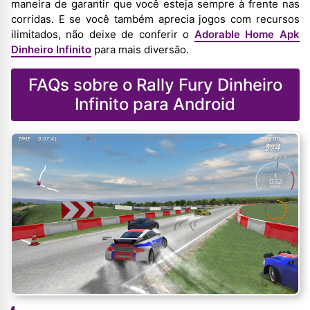
maneira de garantir que você esteja sempre à frente nas
corridas. E se você também aprecia jogos com recursos
ilimitados, não deixe de conferir o
Adorable Home Apk
Dinheiro Infinito
para mais diversão.
FAQs sobre o Rally Fury Dinheiro
Infinito para Android