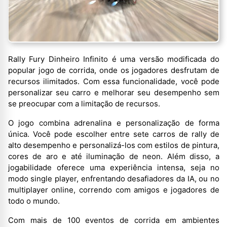
Rally Fury Dinheiro Infinito é uma versão modificada do
popular jogo de corrida, onde os jogadores desfrutam de
recursos ilimitados. Com essa funcionalidade, você pode
personalizar seu carro e melhorar seu desempenho sem
se preocupar com a limitação de recursos.
O jogo combina adrenalina e personalização de forma
única. Você pode escolher entre sete carros de rally de
alto desempenho e personalizá-los com estilos de pintura,
cores de aro e até iluminação de neon. Além disso, a
jogabilidade oferece uma experiência intensa, seja no
modo single player, enfrentando desafiadores da IA, ou no
multiplayer online, correndo com amigos e jogadores de
todo o mundo.
Com mais de 100 eventos de corrida em ambientes