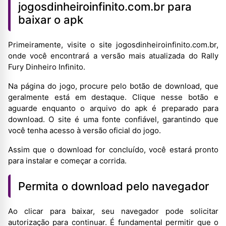
jogosdinheiroinfinito.com.br para
baixar o apk
Primeiramente, visite o site jogosdinheiroinfinito.com.br,
onde você encontrará a versão mais atualizada do Rally
Fury Dinheiro Infinito.
Na página do jogo, procure pelo botão de download, que
geralmente está em destaque. Clique nesse botão e
aguarde enquanto o arquivo do apk é preparado para
download. O site é uma fonte confiável, garantindo que
você tenha acesso à versão oficial do jogo.
Assim que o download for concluído, você estará pronto
para instalar e começar a corrida.
Permita o download pelo navegador
Ao clicar para baixar, seu navegador pode solicitar
autorização para continuar. É fundamental permitir que o