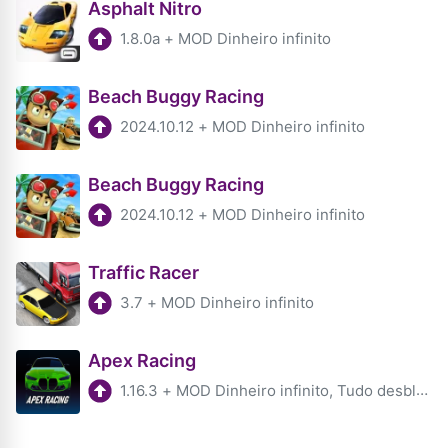
Asphalt Nitro
1.8.0a
+
MOD Dinheiro infinito
Beach Buggy Racing
2024.10.12
+
MOD Dinheiro infinito
Beach Buggy Racing
2024.10.12
+
MOD Dinheiro infinito
Traffic Racer
3.7
+
MOD Dinheiro infinito
Apex Racing
1.16.3
+
MOD Dinheiro infinito, Tudo desbloqueado