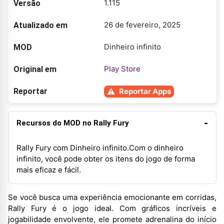
1.115
Versão
26 de fevereiro, 2025
Atualizado em
Dinheiro infinito
MOD
Play Store
Original em
Reportar
Reportar Apps
Recursos do MOD no Rally Fury
Rally Fury com Dinheiro infinito.Com o dinheiro
infinito, você pode obter os itens do jogo de forma
mais eficaz e fácil.
Se você busca uma experiência emocionante em corridas,
Rally Fury é o jogo ideal. Com gráficos incríveis e
jogabilidade envolvente, ele promete adrenalina do início