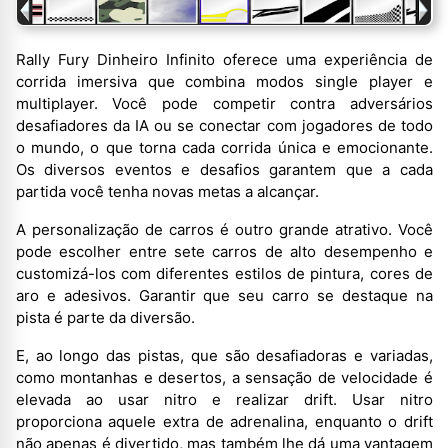
Rally Fury Dinheiro Infinito oferece uma experiência de
corrida imersiva que combina modos single player e
multiplayer. Você pode competir contra adversários
desafiadores da IA ou se conectar com jogadores de todo
o mundo, o que torna cada corrida única e emocionante.
Os diversos eventos e desafios garantem que a cada
partida você tenha novas metas a alcançar.
A personalização de carros é outro grande atrativo. Você
pode escolher entre sete carros de alto desempenho e
customizá-los com diferentes estilos de pintura, cores de
aro e adesivos. Garantir que seu carro se destaque na
pista é parte da diversão.
E, ao longo das pistas, que são desafiadoras e variadas,
como montanhas e desertos, a sensação de velocidade é
elevada ao usar nitro e realizar drift. Usar nitro
proporciona aquele extra de adrenalina, enquanto o drift
não apenas é divertido, mas também lhe dá uma vantagem