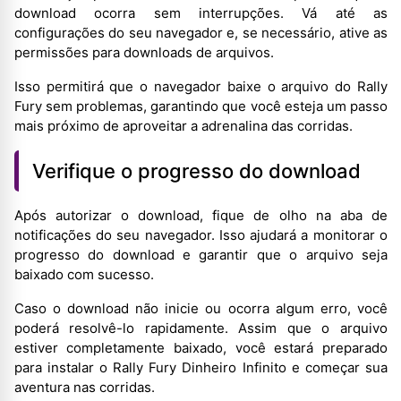
download ocorra sem interrupções. Vá até as
configurações do seu navegador e, se necessário, ative as
permissões para downloads de arquivos.
Isso permitirá que o navegador baixe o arquivo do Rally
Fury sem problemas, garantindo que você esteja um passo
mais próximo de aproveitar a adrenalina das corridas.
Verifique o progresso do download
Após autorizar o download, fique de olho na aba de
notificações do seu navegador. Isso ajudará a monitorar o
progresso do download e garantir que o arquivo seja
baixado com sucesso.
Caso o download não inicie ou ocorra algum erro, você
poderá resolvê-lo rapidamente. Assim que o arquivo
estiver completamente baixado, você estará preparado
para instalar o Rally Fury Dinheiro Infinito e começar sua
aventura nas corridas.