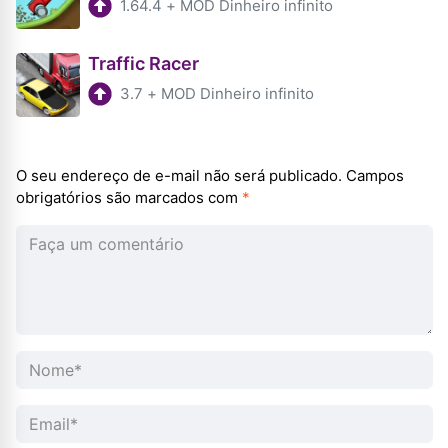
1.64.4
+
MOD Dinheiro infinito
Traffic Racer
3.7
+
MOD Dinheiro infinito
O seu endereço de e-mail não será publicado.
Campos
obrigatórios são marcados com
*