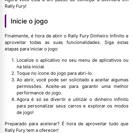
Rally Fury!
Inicie o jogo
Finalmente, é hora de abrir o Rally Fury Dinheiro Infinito e
aproveitar todas as suas funcionalidades. Siga estas
etapas para iniciar o jogo:
Localize o aplicativo no seu menu de aplicativos ou
na tela inicial.
Toque no ícone do jogo para abri-lo.
Ao abrir, você pode ser solicitado a aceitar algumas
permissões. Aceite-as para garantir uma melhor
performance do jogo.
Agora é só se divertir e utilizar o dinheiro infinito
para personalizar seus carros e explorar os modos
de jogo!
Preparado para acelerar? É hora de aproveitar tudo que
Rally Fury tem a oferecer!