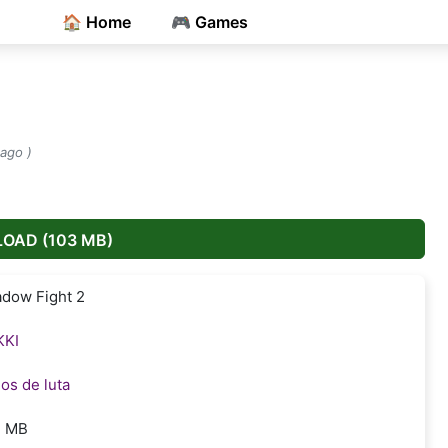
🏠 Home
🎮 Games
 ago )
OAD (103 MB)
dow Fight 2
KKI
os de luta
3 MB