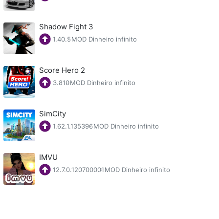
Shadow Fight 3
1.40.5
·
MOD Dinheiro infinito
Score Hero 2
3.810
·
MOD Dinheiro infinito
SimCity
1.62.1.135396
·
MOD Dinheiro infinito
IMVU
12.7.0.120700001
·
MOD Dinheiro infinito