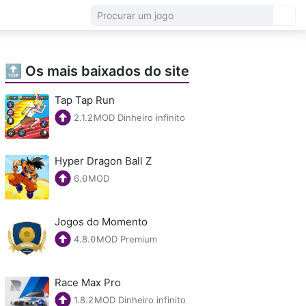
🔝 Os mais baixados do site
Tap Tap Run
2.1.2
·
MOD Dinheiro infinito
Hyper Dragon Ball Z
6.0
·
MOD
Jogos do Momento
4.8.0
·
MOD Premium
Race Max Pro
1.8.2
·
MOD Dinheiro infinito