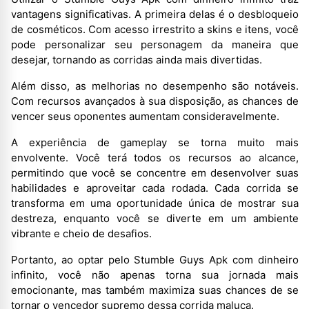
vantagens significativas. A primeira delas é o desbloqueio
de cosméticos. Com acesso irrestrito a skins e itens, você
pode personalizar seu personagem da maneira que
desejar, tornando as corridas ainda mais divertidas.
Além disso, as melhorias no desempenho são notáveis.
Com recursos avançados à sua disposição, as chances de
vencer seus oponentes aumentam consideravelmente.
A experiência de gameplay se torna muito mais
envolvente. Você terá todos os recursos ao alcance,
permitindo que você se concentre em desenvolver suas
habilidades e aproveitar cada rodada. Cada corrida se
transforma em uma oportunidade única de mostrar sua
destreza, enquanto você se diverte em um ambiente
vibrante e cheio de desafios.
Portanto, ao optar pelo Stumble Guys Apk com dinheiro
infinito, você não apenas torna sua jornada mais
emocionante, mas também maximiza suas chances de se
tornar o vencedor supremo dessa corrida maluca.