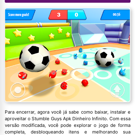
Para encerrar, agora você já sabe como baixar, instalar e
aproveitar o Stumble Guys Apk Dinheiro Infinito. Com essa
versão modificada, você pode explorar o jogo de forma
completa, desbloqueando itens e melhorando sua