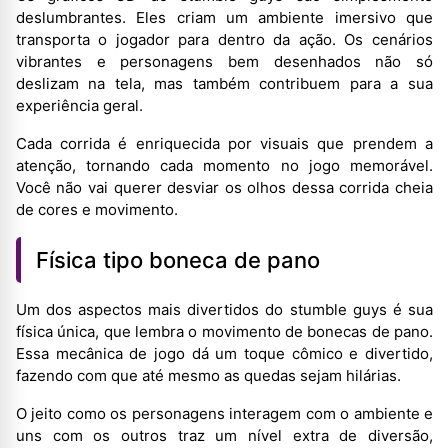
deslumbrantes. Eles criam um ambiente imersivo que
transporta o jogador para dentro da ação. Os cenários
vibrantes e personagens bem desenhados não só
deslizam na tela, mas também contribuem para a sua
experiência geral.
Cada corrida é enriquecida por visuais que prendem a
atenção, tornando cada momento no jogo memorável.
Você não vai querer desviar os olhos dessa corrida cheia
de cores e movimento.
Física tipo boneca de pano
Um dos aspectos mais divertidos do stumble guys é sua
física única, que lembra o movimento de bonecas de pano.
Essa mecânica de jogo dá um toque cômico e divertido,
fazendo com que até mesmo as quedas sejam hilárias.
O jeito como os personagens interagem com o ambiente e
uns com os outros traz um nível extra de diversão,