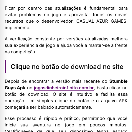
Ficar por dentro das atualizações é fundamental para
evitar problemas no jogo e aproveitar todos os novos
recursos que o desenvolvedor, CASUAL AZUR GAMES,
implementa.
A verificação constante por versões atualizadas melhora
sua experiência de jogo e ajuda você a manter-se à frente
na competição.
Clique no botão de download no site
Depois de encontrar a versão mais recente do
Stumble
Guys Apk
no
jogosdinheiroinfinito.com.br
, basta clicar no
botão de download. O site é intuitivo e facilita essa
operação. Um simples clique no botão e o arquivo APK
começará a ser baixado automaticamente.
Esse processo é rápido e prático, permitindo que você
inicie sua aventura no jogo em poucos minutos.
Certifique-se de que seu dispositivo tenha espaço