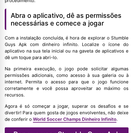
procedimento.
Abra o aplicativo, dê as permissões
necessárias e comece a jogar
Com a instalação concluída, é hora de explorar o Stumble
Guys Apk com dinheiro infinito. Localize o ícone do
aplicativo na sua tela inicial ou na gaveta de aplicativos e
dê um toque para abri-lo.
Na primeira execução, o jogo pode solicitar algumas
permissões adicionais, como acesso à sua galeria ou à
internet. Permita o acesso para que o jogo funcione
corretamente e você possa aproveitar ao máximo os
recursos.
Agora é só começar a jogar, superar os desafios e se
divertir! Para quem gosta de jogos envolventes, não deixe
de conferir o
World Soccer Champs Dinheiro Infinito
.